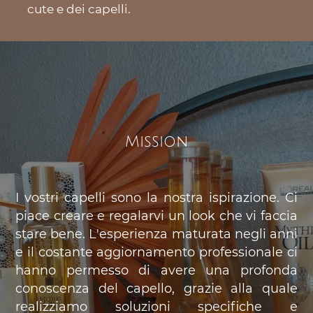
cute e dei capelli.
Mission
I vostri capelli sono la nostra ispirazione. Ci
piace creare e regalarvi un look che vi faccia
stare bene. L'esperienza maturata negli anni
e il costante aggiornamento professionale ci
hanno permesso di avere una profonda
conoscenza del capello, grazie alla quale
realizziamo soluzioni specifiche e