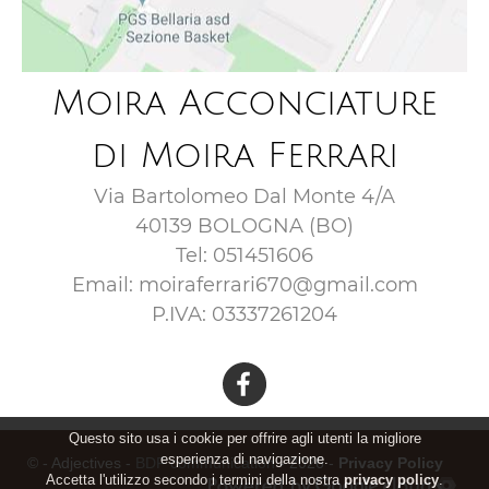
Moira Acconciature
di Moira Ferrari
Via Bartolomeo Dal Monte 4/A
40139 BOLOGNA (BO)
Tel: 051451606
Email: moiraferrari670@gmail.com
P.IVA: 03337261204
Questo sito usa i cookie per offrire agli utenti la migliore
esperienza di navigazione.
© - Adjectives -
BDF communication
- 2026 -
Privacy Policy
Accetta l'utilizzo secondo i termini della nostra
privacy policy
.